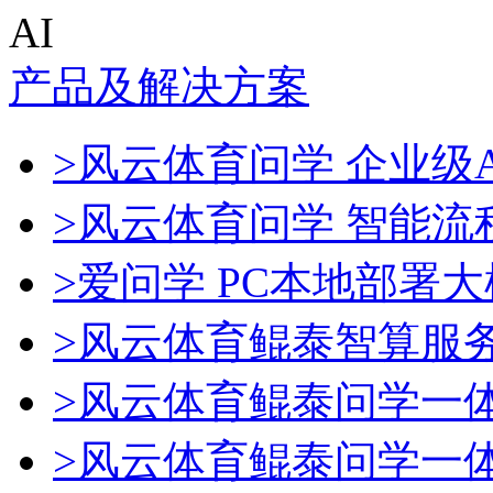
AI
产品及解决方案
>风云体育问学 企业级A
>风云体育问学 智能流
>爱问学 PC本地部署
>风云体育鲲泰智算服
>风云体育鲲泰问学一
>风云体育鲲泰问学一体机