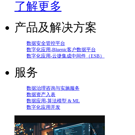
了解更多
产品及解决方案
数据安全管控平台
数字化应用-Bluenic客户数据平台
数字化应用-云捷集成中间件（ESB）
服务
数据治理咨询与实施服务
数据资产入表
数据应用-算法模型 & ML
数字化应用开发