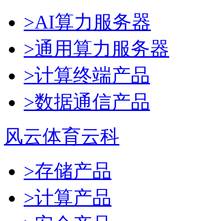
>AI算力服务器
>通用算力服务器
>计算终端产品
>数据通信产品
风云体育云科
>存储产品
>计算产品