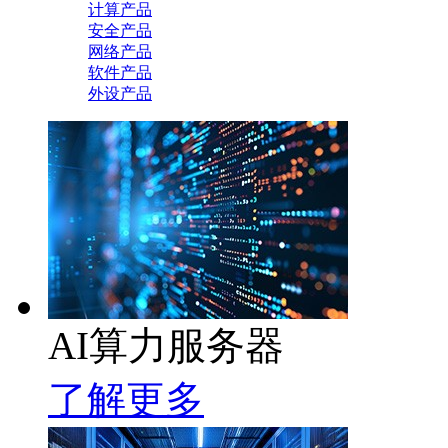
计算产品
安全产品
网络产品
软件产品
外设产品
AI算力服务器
了解更多