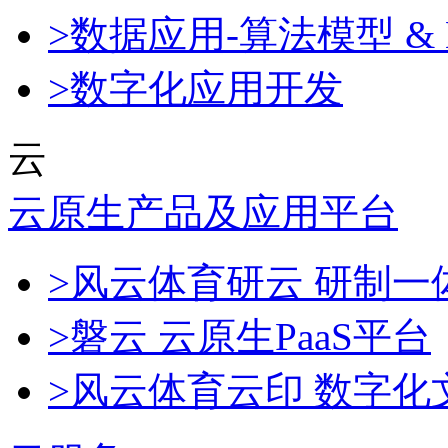
>数据应用-算法模型 & 
>数字化应用开发
云
云原生产品及应用平台
>风云体育研云 研制
>磐云 云原生PaaS平台
>风云体育云印 数字化