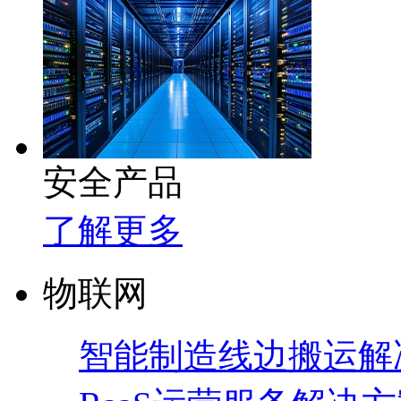
安全产品
了解更多
物联网
智能制造线边搬运解