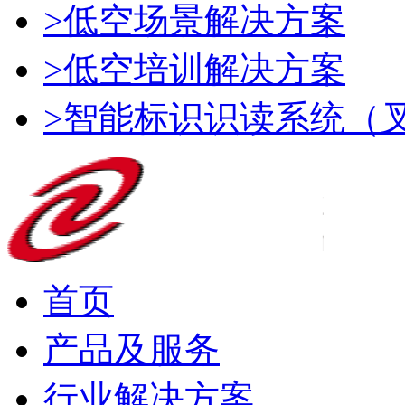
>低空场景解决方案
>低空培训解决方案
>智能标识识读系统（
首页
产品及服务
行业解决方案