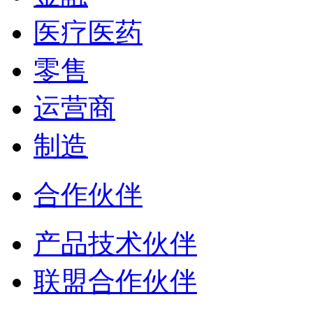
医疗医药
零售
运营商
制造
合作伙伴
产品技术伙伴
联盟合作伙伴