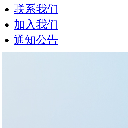
联系我们
加入我们
通知公告