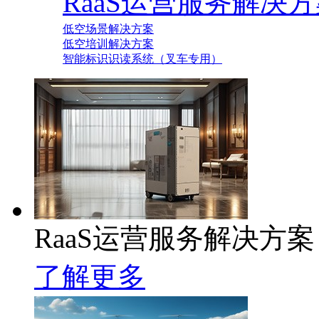
RaaS运营服务解决
低空场景解决方案
低空培训解决方案
智能标识识读系统（叉车专用）
RaaS运营服务解决方案
了解更多