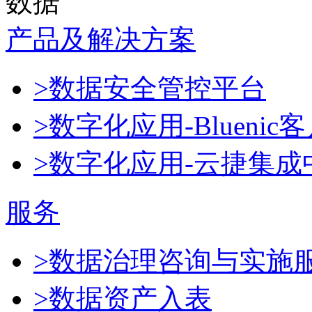
数据
产品及解决方案
>数据安全管控平台
>数字化应用-Blueni
>数字化应用-云捷集成
服务
>数据治理咨询与实施
>数据资产入表