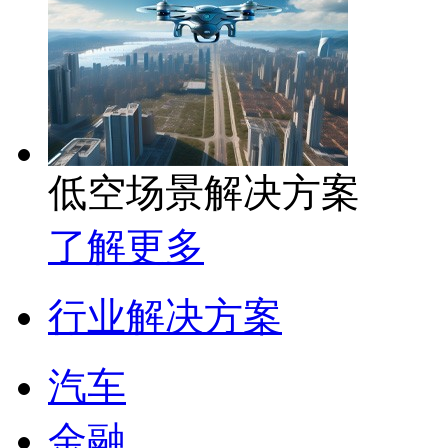
低空场景解决方案
了解更多
行业解决方案
汽车
金融