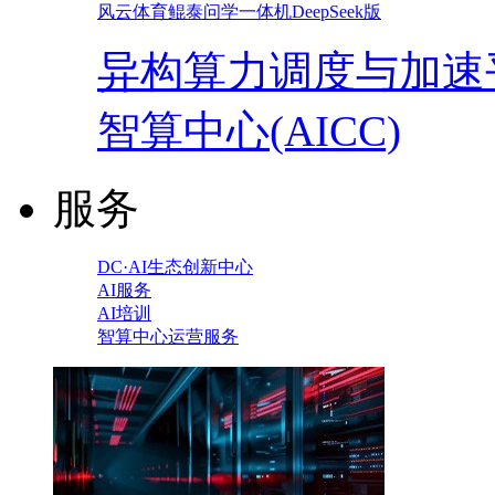
风云体育鲲泰问学一体机DeepSeek版
异构算力调度与加速
智算中心(AICC)
服务
DC·AI生态创新中心
AI服务
AI培训
智算中心运营服务