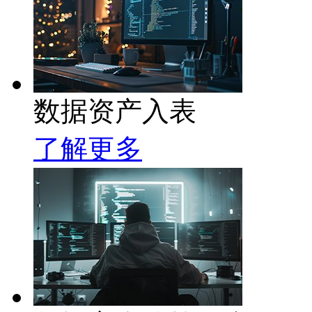
数据资产入表
了解更多